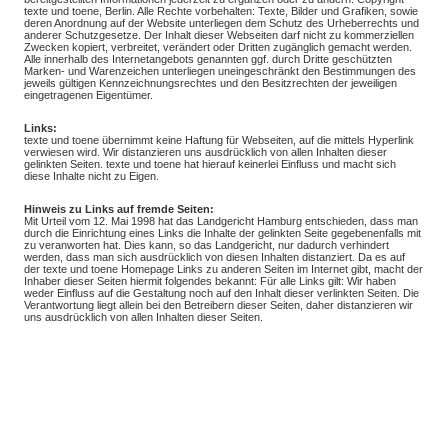
texte und toene, Berlin. Alle Rechte vorbehalten: Texte, Bilder und Grafiken, sowie
deren Anordnung auf der Website unterliegen dem Schutz des Urheberrechts und
anderer Schutzgesetze. Der Inhalt dieser Webseiten darf nicht zu kommerziellen
Zwecken kopiert, verbreitet, verändert oder Dritten zugänglich gemacht werden.
Alle innerhalb des Internetangebots genannten ggf. durch Dritte geschützten
Marken- und Warenzeichen unterliegen uneingeschränkt den Bestimmungen des
jeweils gültigen Kennzeichnungsrechtes und den Besitzrechten der jeweiligen
eingetragenen Eigentümer.
Links:
texte und toene übernimmt keine Haftung für Webseiten, auf die mittels Hyperlink
verwiesen wird. Wir distanzieren uns ausdrücklich von allen Inhalten dieser
gelinkten Seiten. texte und toene hat hierauf keinerlei Einfluss und macht sich
diese Inhalte nicht zu Eigen.
Hinweis zu Links auf fremde Seiten:
Mit Urteil vom 12. Mai 1998 hat das Landgericht Hamburg entschieden, dass man
durch die Einrichtung eines Links die Inhalte der gelinkten Seite gegebenenfalls mit
zu veranworten hat. Dies kann, so das Landgericht, nur dadurch verhindert
werden, dass man sich ausdrücklich von diesen Inhalten distanziert. Da es auf
der texte und toene Homepage Links zu anderen Seiten im Internet gibt, macht der
Inhaber dieser Seiten hiermit folgendes bekannt: Für alle Links gilt: Wir haben
weder Einfluss auf die Gestaltung noch auf den Inhalt dieser verlinkten Seiten. Die
Verantwortung liegt allein bei den Betreibern dieser Seiten, daher distanzieren wir
uns ausdrücklich von allen Inhalten dieser Seiten.