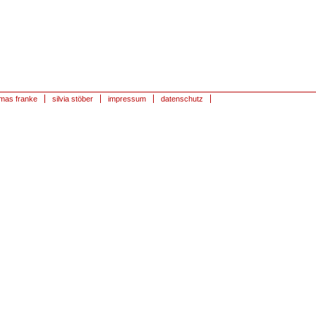
mas franke
silvia stöber
impressum
datenschutz