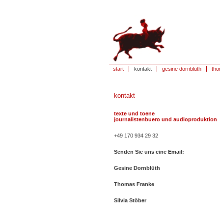
start
kontakt
gesine dornblüth
tho
kontakt
texte und toene
journalistenbuero und audioproduktion
+49 170 934 29 32
Senden Sie uns eine Email:
Gesine Dornblüth
Thomas Franke
Silvia Stöber